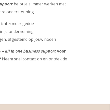
support
helpt je slimmer werken met
bare ondersteuning.
zicht zonder gedoe
 in je onderneming
ngen, afgestemd op jouw noden
e –
all in one business support
voor
?
Neem snel contact op en ontdek de