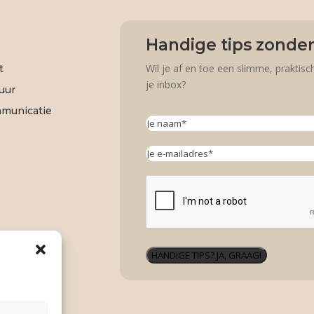
Handige tips zonder
Wil je af en toe een slimme, praktisc
t
je inbox?
tuur
mmunicatie
Je
naam
Je
*
Email
*
naam
CAPTCHA