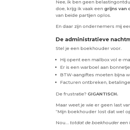
Nee, ik ben geen belastingontduik
doe, krijg ik vaak een
grijns van
van beide partijen oplos.
En daar zijn ondernemers mij ee
De administratieve nacht
Stel je een boekhouder voor.
Hij opent een mailbox vol e-mai
Er is een warboel aan bonnetje
BTW-aangiftes moeten bijna 
Facturen ontbreken, betalingen
De frustratie?
GIGANTISCH.
Maar weet je wie er geen last va
“Mijn boekhouder lost dat wel op
Nou…
totdat de boekhouder een t