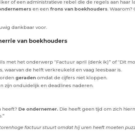
er of een administratieve rebel die de regels aan haar laar
 ondernemers
en een
frons van boekhouders
. Waarom? O
uwig dankbaar voor.
merrie van boekhouders
ls met het onderwerp “Factuur april (denk ik)” of “Dit mo
s, waarvan de helft verkreukeld en vaag leesbaar is.
worden
geraden
omdat de cijfers niet kloppen.
 zijn onduidelijk en deadlines naderen.
n heeft?
De ondernemer.
Die heeft geen tijd om zich hie
.”
orenhoge factuur stuurt omdat hij uren heeft moeten puzze