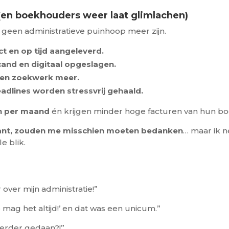
 (en boekhouders weer laat glimlachen)
geen administratieve puinhoop meer zijn.
ct en op tijd aangeleverd.
scand en digitaal opgeslagen.
geen zoekwerk meer.
dlines worden stressvrij gehaald.
n per maand
én krijgen minder hoge facturen van hun b
ant, zouden me misschien moeten bedanken
… maar ik n
e blik.
:
over mijn administratie!”
 mag het altijd!’ en dat was een unicum.”
eerder gedaan?!”